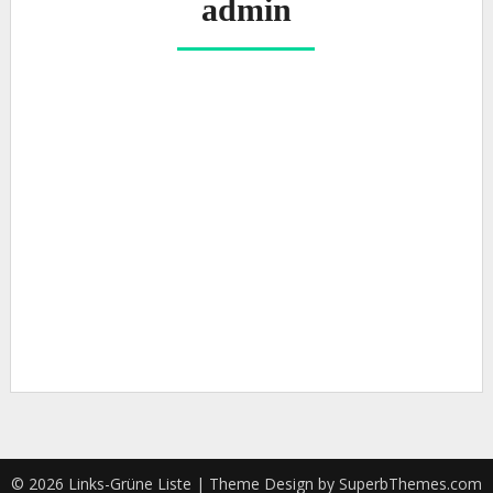
admin
adm
in
Über
Beiträge
Kommentare
© 2026 Links-Grüne Liste
| Theme Design by
SuperbThemes.com